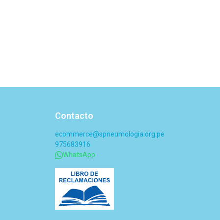
Contacto
ecommerce@spneumologia.org.pe
975683916
WhatsApp